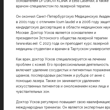
основателем Dr USKOVi KLIINIK и Eesti Laserravi, а также
врачом-специалистом по лазерной терапии.
Он окончил Санкт-Петербургскую Медицинскую Акаде
в 2001 году с отличием (cum laude) и в 2006 году защи
кандидатскую диссертацию в области медицинских наук
Москве. Доктор Усков является основателем и
президентом Эстонского общества лазерной терапии
(www.elas.ee). С 2023 года он преподает курс лазерной
медицины студентам и врачам в Тартуском университет
Как врач, доктор Усков специализируется на лечении
проблем с кожей. Его профессиональная деятельность
включает удаление сосудистых и пигментных поражени
шрамов, послеродовых растяжек и рубцов от акне с
помощью лазера. Также он занимается удалением
искусственных пигментов и омоложением кожи лица и
чувствительных зон.
Доктор Усков регулярно повышает свою квалификацию
международных тренингах. Он является экспертным вр